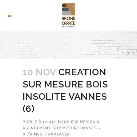
10 NOV
CREATION
SUR MESURE BOIS
INSOLITE VANNES
(6)
PUBLIÉ À 12:03H
DANS
PAR
DESIGN &
AGENCEMENT SUR MESURE VANNES
0
J'AIMES
PARTAGER