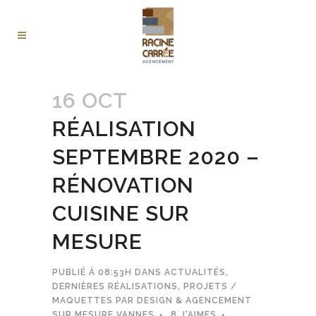
16 OCT
RÉALISATION
SEPTEMBRE 2020 –
RÉNOVATION
CUISINE SUR
MESURE
PUBLIÉ À 08:53H
DANS
ACTUALITÉS
,
DERNIÈRES RÉALISATIONS
,
PROJETS /
MAQUETTES
PAR
DESIGN & AGENCEMENT
SUR MESURE VANNES
8
J'AIMES