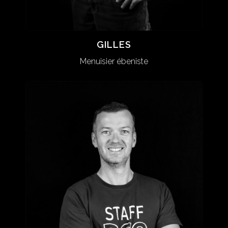
GILLES
GILLES
Menuisier ébeniste
Menuisier ébeniste