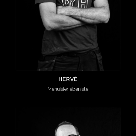
HERVÉ
HERVÉ
Menuisier ébeniste
Menuisier ébeniste