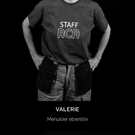
VALERIE
VALERIE
Menuisier ébeniste
Menuisier ébeniste