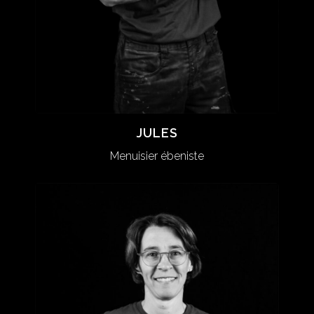
JULES
JULES
Menuisier ébeniste
Menuisier ébeniste