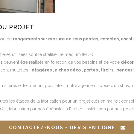
DU PROJET
pose de
rangements sur mesure en sous pentes, combles, escali
ières utilisées sont le stratifié , le medium (MDF) .
s
peuvent être réalisés en fonction de vos besoins et de votre
décor
 sont multiples :
étagères , niches déco , portes , tiroirs , pender
 matières et les décors possibles , notre agence dispose d’un show
tes les étapes de la fabrication pour un projet clés en mains :
consei
) , fabrication par nos ébénistes à l’atelier , installation par nos poseu
CONTACTEZ-NOUS - DEVIS EN LIGNE