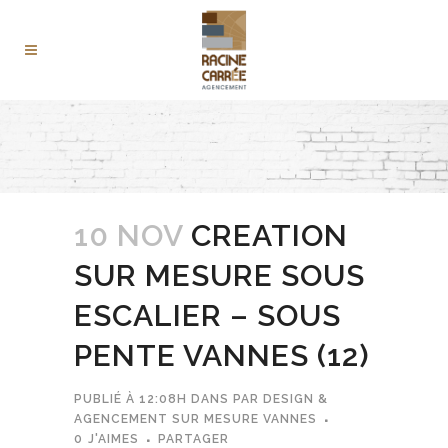
10 NOV
CREATION
SUR MESURE SOUS
ESCALIER – SOUS
PENTE VANNES (12)
PUBLIÉ À 12:08H
DANS
PAR
DESIGN &
AGENCEMENT SUR MESURE VANNES
0
J'AIMES
PARTAGER