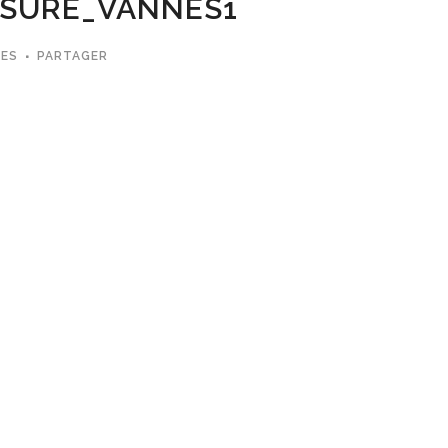
ESURE_VANNES1
MES
PARTAGER