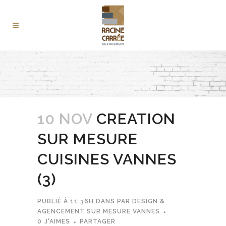
10 NOV
CREATION
SUR MESURE
CUISINES VANNES
(3)
PUBLIÉ À 11:36H
DANS
PAR
DESIGN &
AGENCEMENT SUR MESURE VANNES
0
J'AIMES
PARTAGER