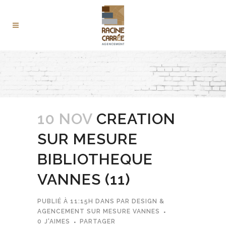
10 NOV
CREATION
SUR MESURE
BIBLIOTHEQUE
VANNES (11)
PUBLIÉ À 11:15H
DANS
PAR
DESIGN &
AGENCEMENT SUR MESURE VANNES
0
J'AIMES
PARTAGER