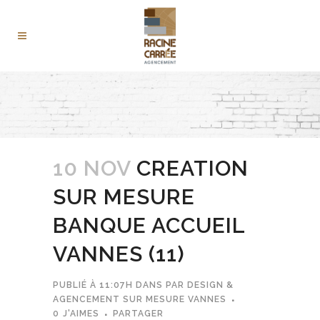
10 NOV
CREATION
SUR MESURE
BANQUE ACCUEIL
VANNES (11)
PUBLIÉ À 11:07H
DANS
PAR
DESIGN &
AGENCEMENT SUR MESURE VANNES
0
J'AIMES
PARTAGER