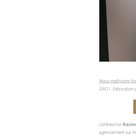
Nous maîtrisons tou
DAO ) , fabrication p
L’entreprise
Racin
agencement sur 