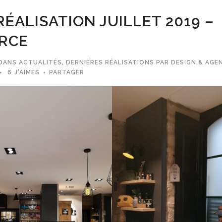
ÉALISATION JUILLET 2019 –
RCE
DANS
ACTUALITÉS
,
DERNIÈRES RÉALISATIONS
PAR
DESIGN & AGE
6
J'AIMES
PARTAGER