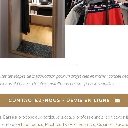
tes les étapes de la fabrication pour un projet clés en mains :
conseil déc
ar nos ébénistes à l’atelier , installation par nos poseurs qualifiés.
CONTACTEZ-NOUS - DEVIS EN LIGNE
e Carrée
propose aux particuliers et aux professionnels, son savoir-f
mesure de
Bibliothèques
,
Meubles TV/HIFI
,
Verrières
,
Cuisines
,
Placard