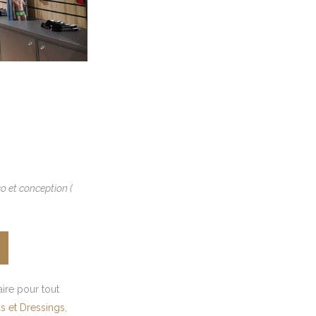
o et conception (
aire pour tout
s et Dressings
,