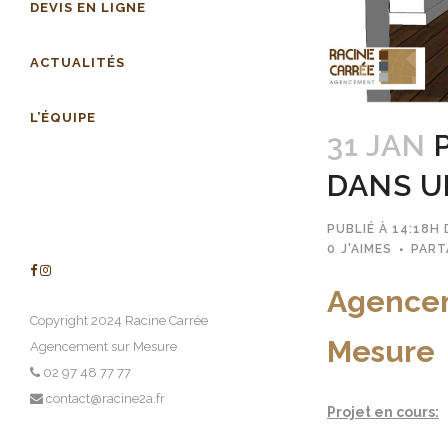
DEVIS EN LIGNE
ACTUALITÉS
L’ÉQUIPE
31 JAN
P
DANS U
PUBLIÉ À 14:18H
0
J'AIMES
PART
Agenceme
Copyright 2024 Racine Carrée
Mesure
Agencement sur Mesure
02 97 48 77 77
contact@racine2a.fr
Projet en cours: