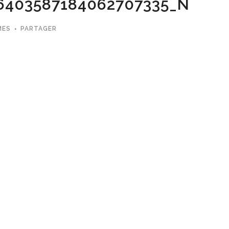
6403587184062707335_N
MES
PARTAGER