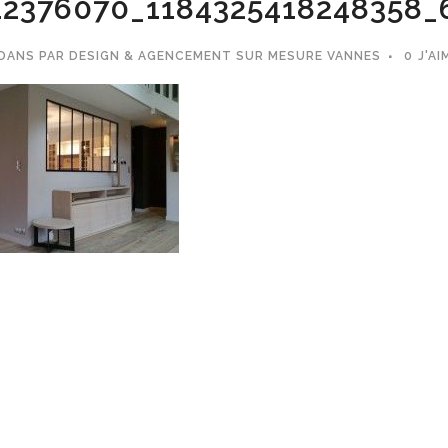
2376070_1184325418248358_
DANS
PAR
DESIGN & AGENCEMENT SUR MESURE VANNES
0
J'AI